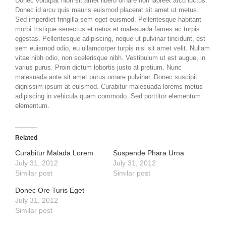
Donec volutpat nibh sit amet libero ornare non laoreet arcu luctus.
Donec id arcu quis mauris euismod placerat sit amet ut metus.
Sed imperdiet fringilla sem eget euismod. Pellentesque habitant
morbi tristique senectus et netus et malesuada fames ac turpis
egestas. Pellentesque adipiscing, neque ut pulvinar tincidunt, est
sem euismod odio, eu ullamcorper turpis nisl sit amet velit. Nullam
vitae nibh odio, non scelerisque nibh. Vestibulum ut est augue, in
varius purus. Proin dictum lobortis justo at pretium. Nunc
malesuada ante sit amet purus ornare pulvinar. Donec suscipit
dignissim ipsum at euismod. Curabitur malesuada lorems metus
adipiscing in vehicula quam commodo. Sed porttitor elementum
elementum.
Related
Curabitur Malada Lorem
Suspende Phara Urna
July 31, 2012
July 31, 2012
Similar post
Similar post
Donec Ore Turis Eget
July 31, 2012
Similar post