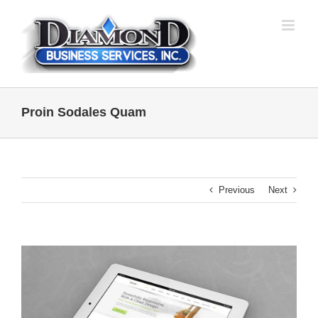
Skip
to
content
Proin Sodales Quam
Previous
Next
View
Larger
Image